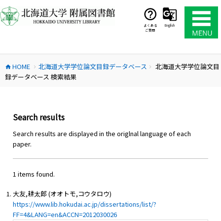
コ
ン
テ
よくある
English
ご質問
ン
ツ
へ
HOME
北海道大学学位論文目録データベース
北海道大学学位論文目
ス
home
chevron_right
chevron_right
録データベース 検索結果
キ
ッ
プ
Search results
Search results are displayed in the origlnal language of each
paper.
1 items found.
大友,耕太郎 (オオトモ,コウタロウ)
https://www.lib.hokudai.ac.jp/dissertations/list/?
FF=4&LANG=en&ACCN=2012030026