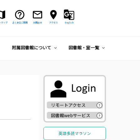
トマップ
よくあるご質問
お問合せ
アクセス
English
附属図書館について
図書館・室一覧
リモートアクセス
?
図書館webサービス
?
英語多読マラソン