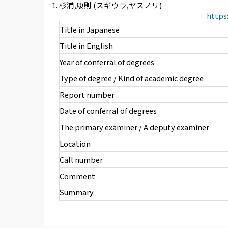
杉浦,康則 (スギウラ,ヤスノリ)
https
Title in Japanese
Title in English
Year of conferral of degrees
Type of degree / Kind of academic degree
Report number
Date of conferral of degrees
The primary examiner / A deputy examiner
Location
Call number
Comment
Summary