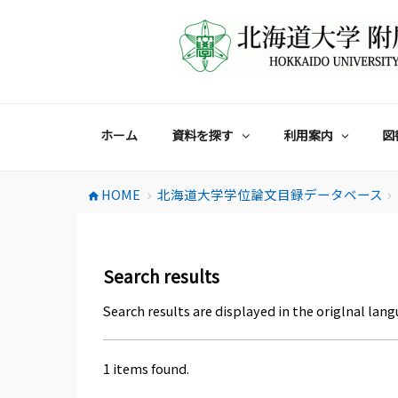
コ
ン
テ
ン
ツ
へ
ス
ホーム
資料を探す
利用案内
図
キ
ッ
プ
HOME
北海道大学学位論文目録データベース
home
chevron_right
chevron_right
Search results
Search results are displayed in the origlnal lang
1 items found.