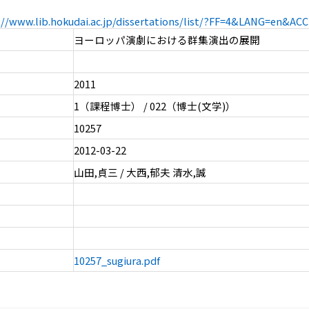
://www.lib.hokudai.ac.jp/dissertations/list/?FF=4&LANG=en&A
ヨーロッパ演劇における群集演出の展開
2011
1（課程博士） / 022（博士(文学)）
10257
2012-03-22
山田,貞三 / 大西,郁夫 清水,誠
10257_sugiura.pdf