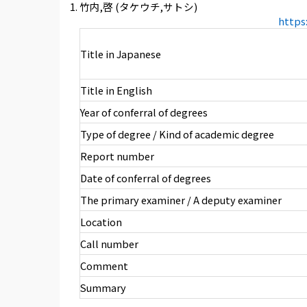
竹内,啓 (タケウチ,サトシ)
https
Title in Japanese
Title in English
Year of conferral of degrees
Type of degree / Kind of academic degree
Report number
Date of conferral of degrees
The primary examiner / A deputy examiner
Location
Call number
Comment
Summary