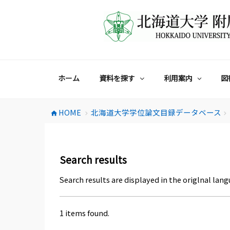
コ
ン
テ
ン
ツ
へ
ス
ホーム
資料を探す
利用案内
図
キ
ッ
プ
HOME
北海道大学学位論文目録データベース
home
chevron_right
chevron_right
Search results
Search results are displayed in the origlnal lang
1 items found.