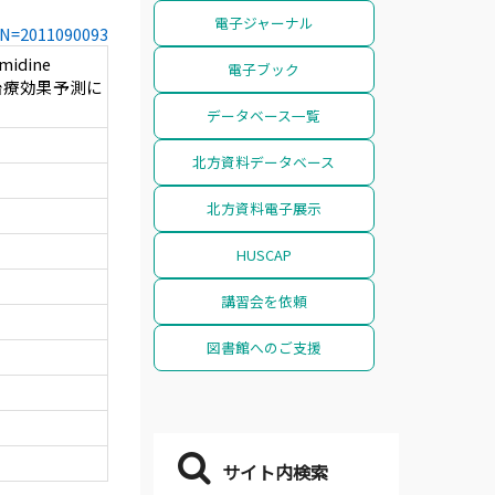
電子ジャーナル
CCN=2011090093
idine
電子ブック
期治療効果予測に
データベース一覧
北方資料データベース
北方資料電子展示
HUSCAP
講習会を依頼
図書館へのご支援
サイト内検索