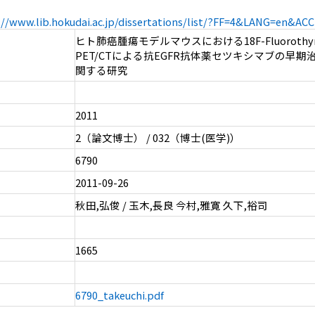
://www.lib.hokudai.ac.jp/dissertations/list/?FF=4&LANG=en&A
ヒト肺癌腫瘍モデルマウスにおける18F-Fluorothym
PET/CTによる抗EGFR抗体薬セツキシマブの早
関する研究
2011
2（論文博士） / 032（博士(医学)）
6790
2011-09-26
秋田,弘俊 / 玉木,長良 今村,雅寛 久下,裕司
1665
6790_takeuchi.pdf