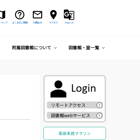
トマップ
よくあるご質問
お問合せ
アクセス
English
附属図書館について
図書館・室一覧
リモートアクセス
?
図書館webサービス
?
英語多読マラソン