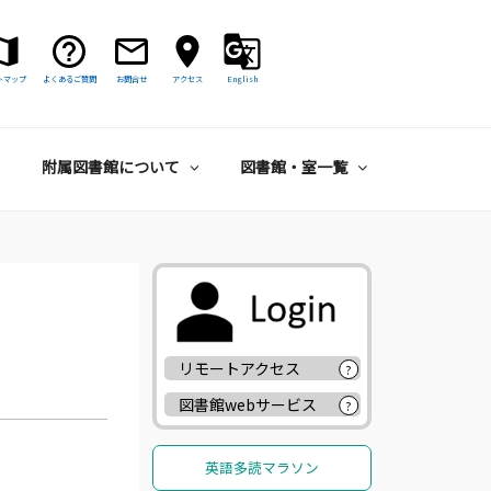
トマップ
よくあるご質問
お問合せ
アクセス
English
附属図書館について
図書館・室一覧
リモートアクセス
?
図書館webサービス
?
英語多読マラソン