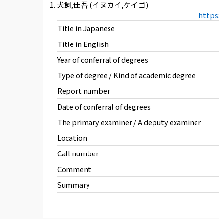
犬飼,佳吾 (イヌカイ,ケイゴ)
https
Title in Japanese
Title in English
Year of conferral of degrees
Type of degree / Kind of academic degree
Report number
Date of conferral of degrees
The primary examiner / A deputy examiner
Location
Call number
Comment
Summary