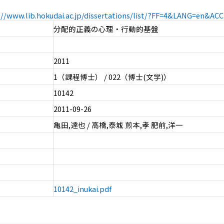
://www.lib.hokudai.ac.jp/dissertations/list/?FF=4&LANG=en&A
分配的正義の心理・行動的基盤
2011
1（課程博士） / 022（博士(文学)）
10142
2011-09-26
亀田,達也 / 高橋,泰城 煎本,孝 肥前,洋一
10142_inukai.pdf