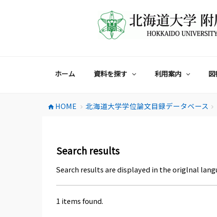
コ
ン
テ
ン
ツ
へ
ス
ホーム
資料を探す
利用案内
図
キ
ッ
プ
HOME
北海道大学学位論文目録データベース
home
chevron_right
chevron_right
Search results
Search results are displayed in the origlnal lang
1 items found.