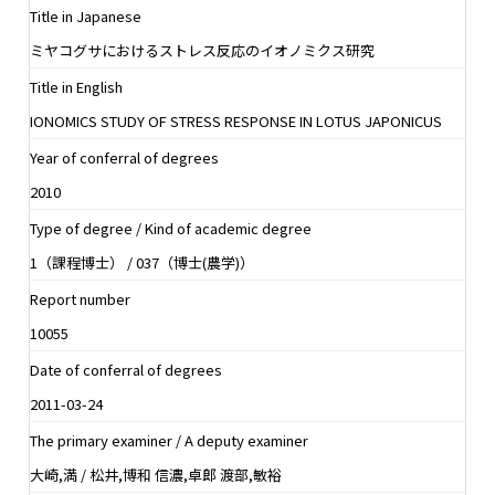
Title in Japanese
ミヤコグサにおけるストレス反応のイオノミクス研究
Title in English
IONOMICS STUDY OF STRESS RESPONSE IN LOTUS JAPONICUS
Year of conferral of degrees
2010
Type of degree / Kind of academic degree
1（課程博士） / 037（博士(農学)）
Report number
10055
Date of conferral of degrees
2011-03-24
The primary examiner / A deputy examiner
大崎,満 / 松井,博和 信濃,卓郎 渡部,敏裕