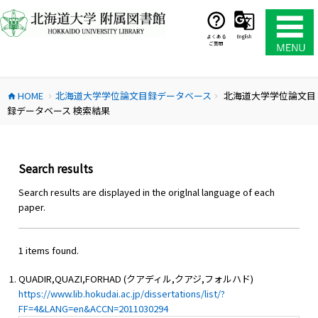
コ
ン
テ
よくある
English
ご質問
ン
ツ
へ
HOME
北海道大学学位論文目録データベース
北海道大学学位論文目
ス
home
chevron_right
chevron_right
録データベース 検索結果
キ
ッ
プ
Search results
Search results are displayed in the origlnal language of each
paper.
1 items found.
QUADIR,QUAZI,FORHAD (クアディル,クアジ,フォルハド)
https://www.lib.hokudai.ac.jp/dissertations/list/?
FF=4&LANG=en&ACCN=2011030294