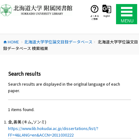
コ
ン
テ
よくある
English
ご質問
ン
ツ
へ
HOME
北海道大学学位論文目録データベース
北海道大学学位論文目
ス
home
chevron_right
chevron_right
録データベース 検索結果
キ
ッ
プ
Search results
Search results are displayed in the origlnal language of each
paper.
1 items found.
金,善美 (キム,ソンミ)
https://www.lib.hokudai.ac.jp/dissertations/list/?
FF=4&LANG=en&ACCN=2011030222