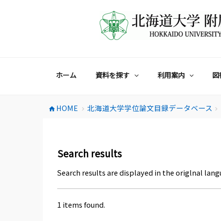
コ
ン
テ
ン
ツ
へ
ス
ホーム
資料を探す
利用案内
図
キ
ッ
プ
HOME
北海道大学学位論文目録データベース
home
chevron_right
chevron_right
Search results
Search results are displayed in the origlnal lang
1 items found.