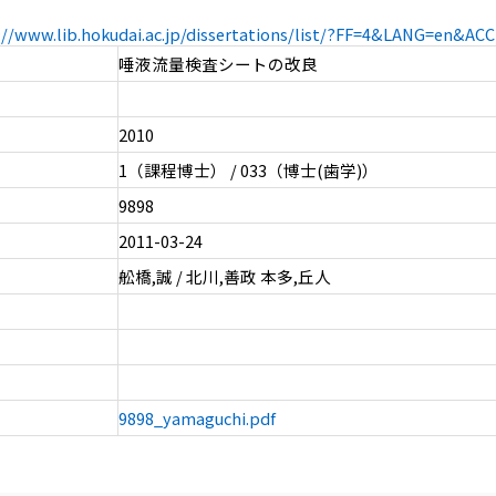
://www.lib.hokudai.ac.jp/dissertations/list/?FF=4&LANG=en&A
唾液流量検査シートの改良
2010
1（課程博士） / 033（博士(歯学)）
9898
2011-03-24
舩橋,誠 / 北川,善政 本多,丘人
9898_yamaguchi.pdf