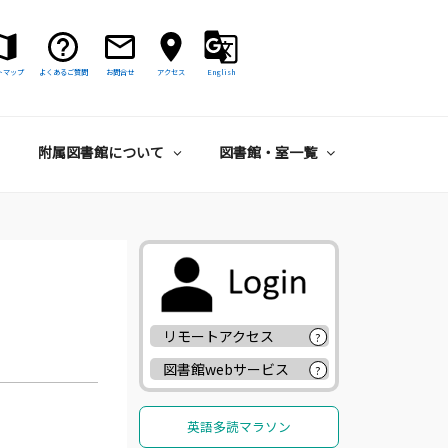
トマップ
よくあるご質問
お問合せ
アクセス
English
附属図書館について
図書館・室一覧
リモートアクセス
?
図書館webサービス
?
英語多読マラソン