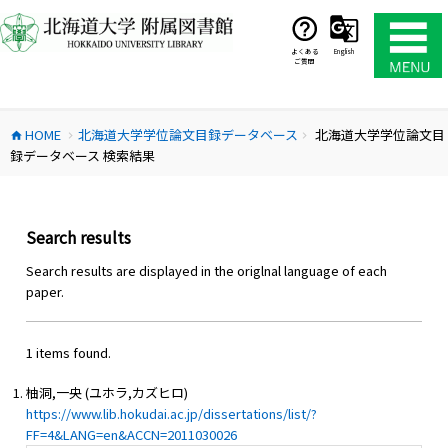
コ
ン
テ
よくある
English
ご質問
ン
ツ
へ
HOME
北海道大学学位論文目録データベース
北海道大学学位論文目
ス
home
chevron_right
chevron_right
録データベース 検索結果
キ
ッ
プ
Search results
Search results are displayed in the origlnal language of each
paper.
1 items found.
柚洞,一央 (ユホラ,カズヒロ)
https://www.lib.hokudai.ac.jp/dissertations/list/?
FF=4&LANG=en&ACCN=2011030026