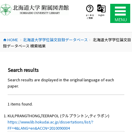
コ
ン
テ
よくある
English
ご質問
ン
ツ
へ
HOME
北海道大学学位論文目録データベース
北海道大学学位論文目
ス
home
chevron_right
chevron_right
録データベース 検索結果
キ
ッ
プ
Search results
Search results are displayed in the origlnal language of each
paper.
1 items found.
KULPRANGTHONG,TEERAPOL (クルプラントン,ティラポン)
https://www.lib.hokudai.ac.jp/dissertations/list/?
FF=4&LANG=en&ACCN=2010090004