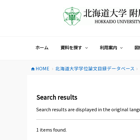
コ
ン
テ
ン
ツ
へ
ス
ホーム
資料を探す
利用案内
図
キ
ッ
プ
HOME
北海道大学学位論文目録データベース
home
chevron_right
chevron_right
Search results
Search results are displayed in the origlnal lang
1 items found.