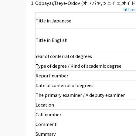
Odbayar,Tseye-Oidov (オドバヤ,ツェイェ,オイド
https
Title in Japanese
Title in English
Year of conferral of degrees
Type of degree / Kind of academic degree
Report number
Date of conferral of degrees
The primary examiner / A deputy examiner
Location
Call number
Comment
Summary