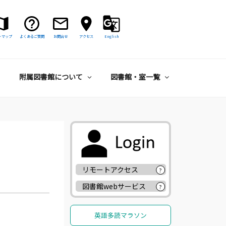
トマップ
よくあるご質問
お問合せ
アクセス
English
附属図書館について
図書館・室一覧
リモートアクセス
?
図書館webサービス
?
英語多読マラソン