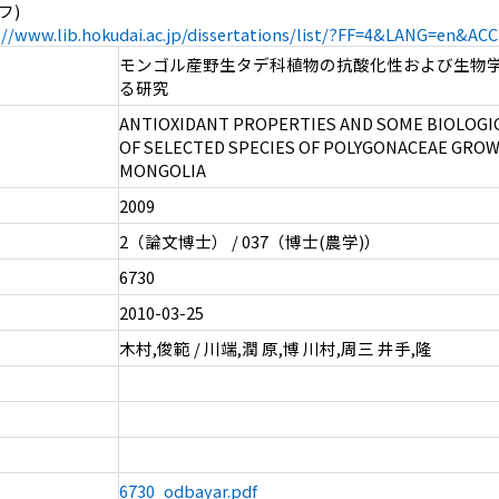
フ)
://www.lib.hokudai.ac.jp/dissertations/list/?FF=4&LANG=en&A
モンゴル産野生タデ科植物の抗酸化性および生物
る研究
ANTIOXIDANT PROPERTIES AND SOME BIOLOGIC
OF SELECTED SPECIES OF POLYGONACEAE GROW
MONGOLIA
2009
2（論文博士） / 037（博士(農学)）
6730
2010-03-25
木村,俊範 / 川端,潤 原,博 川村,周三 井手,隆
6730_odbayar.pdf