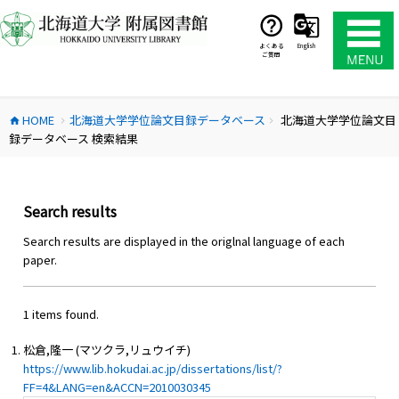
コ
ン
テ
よくある
English
ご質問
ン
ツ
へ
HOME
北海道大学学位論文目録データベース
北海道大学学位論文目
ス
home
chevron_right
chevron_right
録データベース 検索結果
キ
ッ
プ
Search results
Search results are displayed in the origlnal language of each
paper.
1 items found.
松倉,隆一 (マツクラ,リュウイチ)
https://www.lib.hokudai.ac.jp/dissertations/list/?
FF=4&LANG=en&ACCN=2010030345