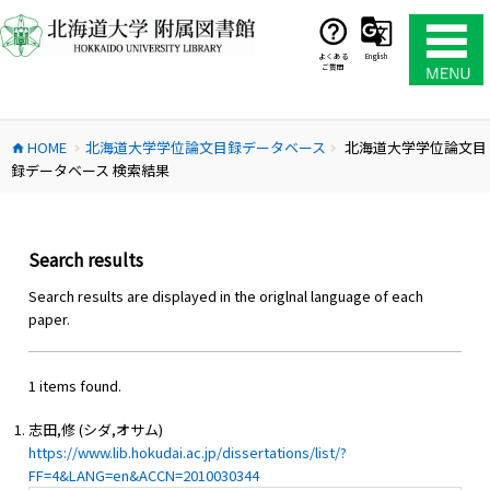
コ
ン
テ
よくある
English
ご質問
ン
ツ
へ
HOME
北海道大学学位論文目録データベース
北海道大学学位論文目
ス
home
chevron_right
chevron_right
録データベース 検索結果
キ
ッ
プ
Search results
Search results are displayed in the origlnal language of each
paper.
1 items found.
志田,修 (シダ,オサム)
https://www.lib.hokudai.ac.jp/dissertations/list/?
FF=4&LANG=en&ACCN=2010030344