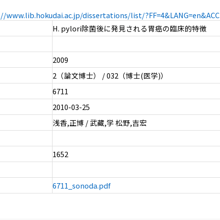
://www.lib.hokudai.ac.jp/dissertations/list/?FF=4&LANG=en&A
H. pylori除菌後に発見される胃癌の臨床的特徴
2009
2（論文博士） / 032（博士(医学)）
6711
2010-03-25
浅香,正博 / 武藏,学 松野,吉宏
1652
6711_sonoda.pdf