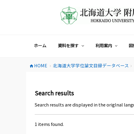
コ
ン
テ
ン
ツ
へ
ス
ホーム
資料を探す
利用案内
図
キ
ッ
プ
HOME
北海道大学学位論文目録データベース
home
chevron_right
chevron_right
Search results
Search results are displayed in the origlnal lang
1 items found.