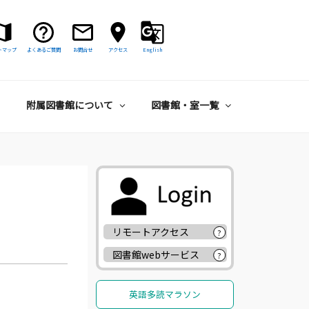
トマップ
よくあるご質問
お問合せ
アクセス
English
附属図書館について
図書館・室一覧
リモートアクセス
?
図書館webサービス
?
英語多読マラソン