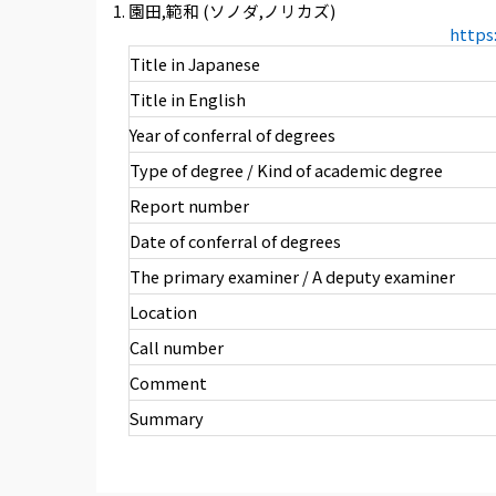
園田,範和 (ソノダ,ノリカズ)
https
Title in Japanese
Title in English
Year of conferral of degrees
Type of degree / Kind of academic degree
Report number
Date of conferral of degrees
The primary examiner / A deputy examiner
Location
Call number
Comment
Summary