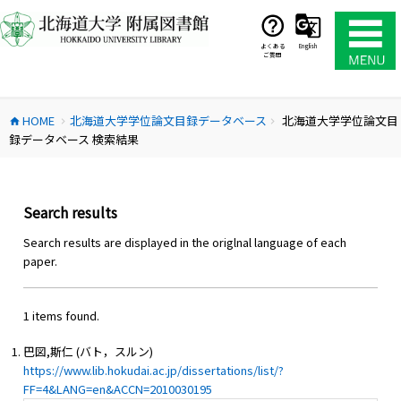
コ
ン
テ
よくある
English
ご質問
ン
ツ
へ
HOME
北海道大学学位論文目録データベース
北海道大学学位論文目
ス
home
chevron_right
chevron_right
録データベース 検索結果
キ
ッ
プ
Search results
Search results are displayed in the origlnal language of each
paper.
1 items found.
巴図,斯仁 (バト，スルン)
https://www.lib.hokudai.ac.jp/dissertations/list/?
FF=4&LANG=en&ACCN=2010030195