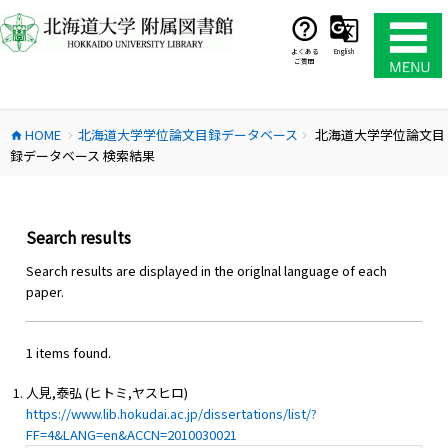
コ
ン
テ
よくある
English
ご質問
ン
ツ
へ
HOME
北海道大学学位論文目録データベース
北海道大学学位論文目
ス
home
chevron_right
chevron_right
録データベース 検索結果
キ
ッ
プ
Search results
Search results are displayed in the origlnal language of each
paper.
1 items found.
人見,泰弘 (ヒトミ,ヤスヒロ)
https://www.lib.hokudai.ac.jp/dissertations/list/?
FF=4&LANG=en&ACCN=2010030021