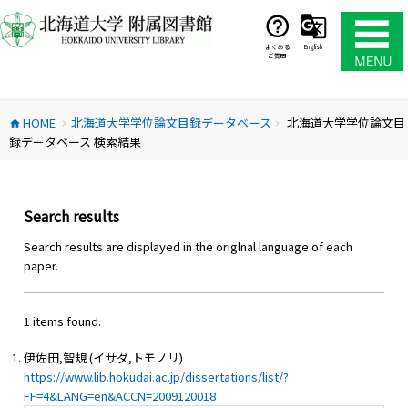
コ
ン
テ
よくある
English
ご質問
ン
ツ
へ
HOME
北海道大学学位論文目録データベース
北海道大学学位論文目
ス
home
chevron_right
chevron_right
録データベース 検索結果
キ
ッ
プ
Search results
Search results are displayed in the origlnal language of each
paper.
1 items found.
伊佐田,智規 (イサダ,トモノリ)
https://www.lib.hokudai.ac.jp/dissertations/list/?
FF=4&LANG=en&ACCN=2009120018