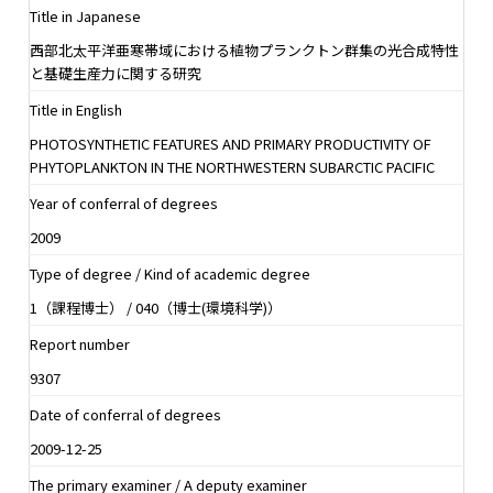
Title in Japanese
西部北太平洋亜寒帯域における植物プランクトン群集の光合成特性
と基礎生産力に関する研究
Title in English
PHOTOSYNTHETIC FEATURES AND PRIMARY PRODUCTIVITY OF
PHYTOPLANKTON IN THE NORTHWESTERN SUBARCTIC PACIFIC
Year of conferral of degrees
2009
Type of degree / Kind of academic degree
1（課程博士） / 040（博士(環境科学)）
Report number
9307
Date of conferral of degrees
2009-12-25
The primary examiner / A deputy examiner