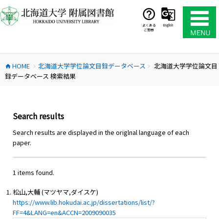
コ
ン
テ
よくある
English
ご質問
ン
ツ
へ
HOME
北海道大学学位論文目録データベース
北海道大学学位論文目
ス
home
chevron_right
chevron_right
録データベース 検索結果
キ
ッ
プ
Search results
Search results are displayed in the origlnal language of each
paper.
1 items found.
松山,大輔 (マツヤマ,ダイスケ)
https://www.lib.hokudai.ac.jp/dissertations/list/?
FF=4&LANG=en&ACCN=2009090035