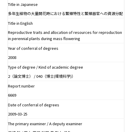
Title in Japanese
多年生植物の大量開花時における繁殖特性と繁殖器官への資源分配
Title in English
Reproductive traits and allocation of resources for reproduction
in perennial plants during mass flowering
Year of conferral of degrees
2008
Type of degree / Kind of academic degree
2（論文博士） / 040（博士(環境科学)）
Report number
6669
Date of conferral of degrees
2009-03-25
The primary examiner / A deputy examiner