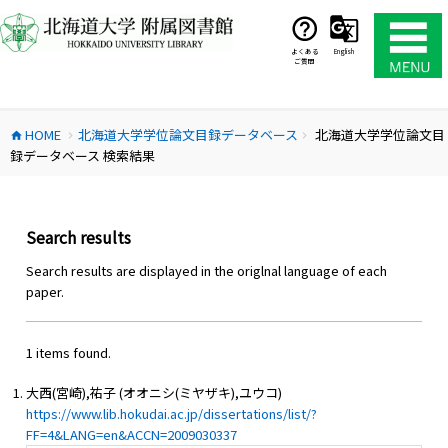
コ
ン
テ
よくある
English
ご質問
ン
ツ
へ
HOME
北海道大学学位論文目録データベース
北海道大学学位論文目
ス
home
chevron_right
chevron_right
録データベース 検索結果
キ
ッ
プ
Search results
Search results are displayed in the origlnal language of each
paper.
1 items found.
大西(宮崎),祐子 (オオニシ(ミヤザキ),ユウコ)
https://www.lib.hokudai.ac.jp/dissertations/list/?
FF=4&LANG=en&ACCN=2009030337