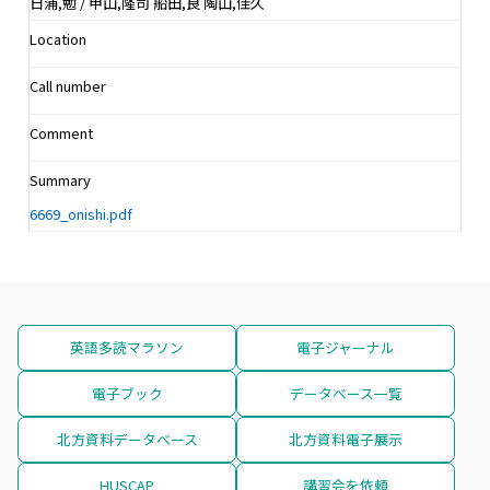
日浦,勉 / 甲山,隆司 船田,良 陶山,佳久
Location
Call number
Comment
Summary
6669_onishi.pdf
英語多読マラソン
電子ジャーナル
電子ブック
データベース一覧
北方資料データベース
北方資料電子展示
HUSCAP
講習会を依頼