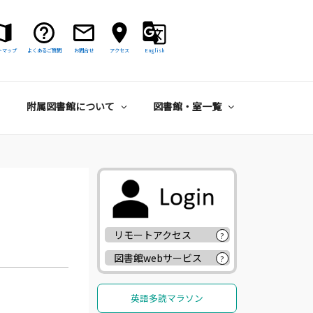
トマップ
よくあるご質問
お問合せ
アクセス
English
附属図書館について
図書館・室一覧
リモートアクセス
?
図書館webサービス
?
英語多読マラソン