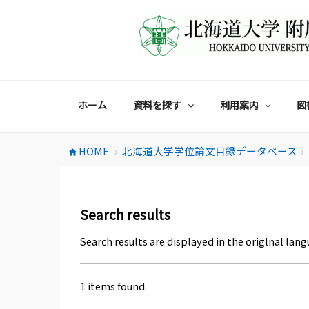
コ
ン
テ
ン
ツ
へ
ス
ホーム
資料を探す
利用案内
図
キ
ッ
プ
HOME
北海道大学学位論文目録データベース
home
chevron_right
chevron_right
Search results
Search results are displayed in the origlnal lang
1 items found.