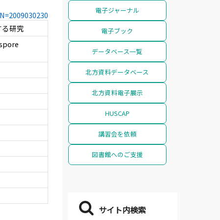
電子ジャーナル
CCN=2009030230
する研究
電子ブック
 spore
データベース一覧
北方資料データベース
北方資料電子展示
HUSCAP
講習会を依頼
図書館へのご支援
サイト内検索