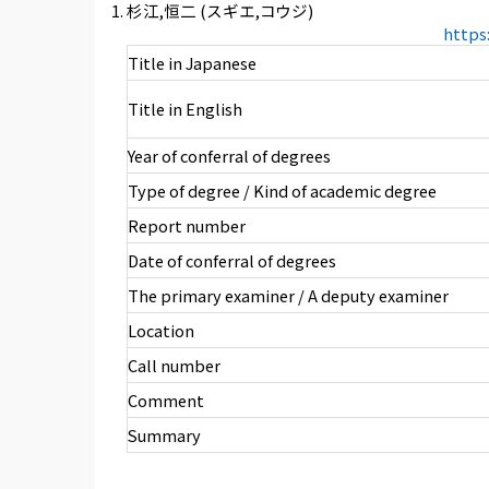
杉江,恒二 (スギエ,コウジ)
https
Title in Japanese
Title in English
Year of conferral of degrees
Type of degree / Kind of academic degree
Report number
Date of conferral of degrees
The primary examiner / A deputy examiner
Location
Call number
Comment
Summary