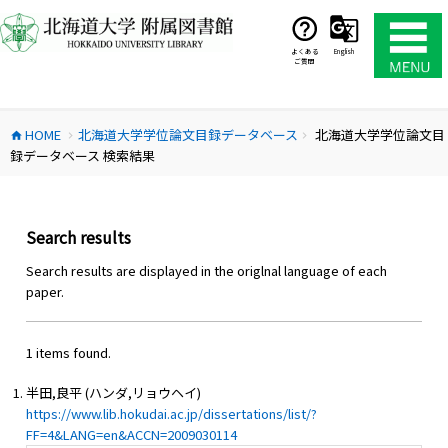
コ
ン
テ
よくある
English
ご質問
ン
ツ
へ
HOME
北海道大学学位論文目録データベース
北海道大学学位論文目
ス
home
chevron_right
chevron_right
録データベース 検索結果
キ
ッ
プ
Search results
Search results are displayed in the origlnal language of each
paper.
1 items found.
半田,良平 (ハンダ,リョウヘイ)
https://www.lib.hokudai.ac.jp/dissertations/list/?
FF=4&LANG=en&ACCN=2009030114