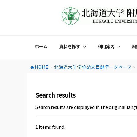
コ
ン
テ
ン
ツ
へ
ス
ホーム
資料を探す
利用案内
図
キ
ッ
プ
HOME
北海道大学学位論文目録データベース
home
chevron_right
chevron_right
Search results
Search results are displayed in the origlnal lang
1 items found.