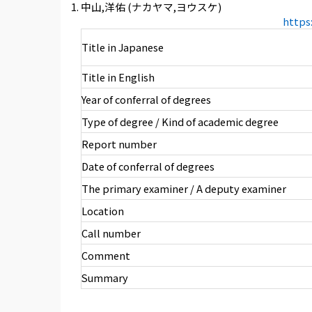
中山,洋佑 (ナカヤマ,ヨウスケ)
https
Title in Japanese
Title in English
Year of conferral of degrees
Type of degree / Kind of academic degree
Report number
Date of conferral of degrees
The primary examiner / A deputy examiner
Location
Call number
Comment
Summary