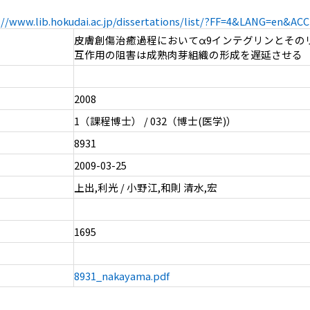
://www.lib.hokudai.ac.jp/dissertations/list/?FF=4&LANG=en&A
皮膚創傷治癒過程においてα9インテグリンとその
互作用の阻害は成熟肉芽組織の形成を遅延させる
2008
1（課程博士） / 032（博士(医学)）
8931
2009-03-25
上出,利光 / 小野江,和則 清水,宏
1695
8931_nakayama.pdf