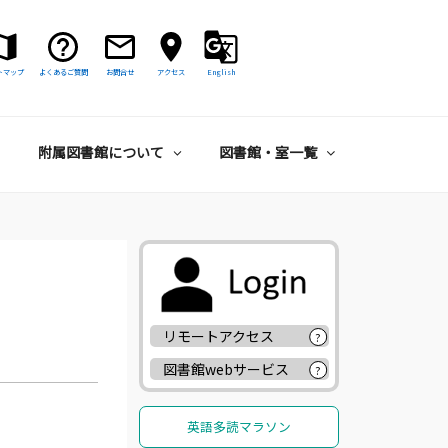
トマップ
よくあるご質問
お問合せ
アクセス
English
附属図書館について
図書館・室一覧
リモートアクセス
?
図書館webサービス
?
英語多読マラソン