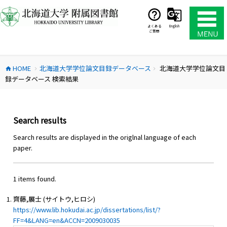
コ
ン
テ
よくある
English
ご質問
ン
ツ
へ
HOME
北海道大学学位論文目録データベース
北海道大学学位論文目
ス
home
chevron_right
chevron_right
録データベース 検索結果
キ
ッ
プ
Search results
Search results are displayed in the origlnal language of each
paper.
1 items found.
齊藤,展士 (サイトウ,ヒロシ)
https://www.lib.hokudai.ac.jp/dissertations/list/?
FF=4&LANG=en&ACCN=2009030035