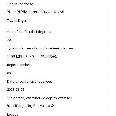
Title in Japanese
近世・近代期における『はず』の変遷
Title in English
Year of conferral of degrees
2008
Type of degree / Kind of academic degree
1（課程博士） / 022（博士(文学)）
Report number
8890
Date of conferral of degrees
2009-03-25
The primary examiner / A deputy examiner
池田,証壽 / 加藤,重広 冨田,康之
Location