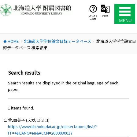
コ
ン
テ
よくある
English
ご質問
ン
ツ
へ
HOME
北海道大学学位論文目録データベース
北海道大学学位論文目
ス
home
chevron_right
chevron_right
録データベース 検索結果
キ
ッ
プ
Search results
Search results are displayed in the origlnal language of each
paper.
1 items found.
菅,由美子 (スガ,ユミコ)
https://www.lib.hokudai.ac.jp/dissertations/list/?
FF=4&LANG=en&ACCN=2009030017