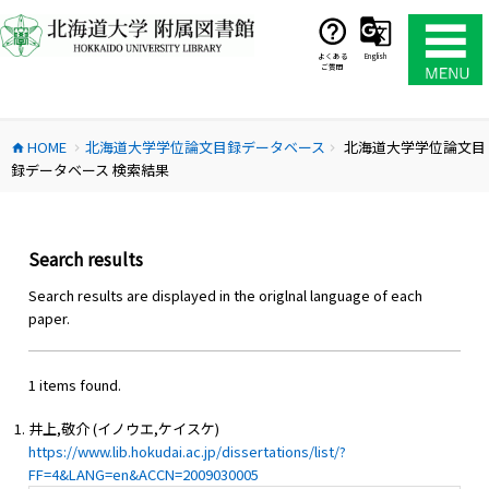
コ
ン
テ
よくある
English
ご質問
ン
ツ
へ
HOME
北海道大学学位論文目録データベース
北海道大学学位論文目
ス
home
chevron_right
chevron_right
録データベース 検索結果
キ
ッ
プ
Search results
Search results are displayed in the origlnal language of each
paper.
1 items found.
井上,敬介 (イノウエ,ケイスケ)
https://www.lib.hokudai.ac.jp/dissertations/list/?
FF=4&LANG=en&ACCN=2009030005