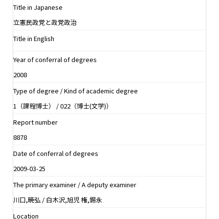
Title in Japanese
立憲民政党と政党政治
Title in English
Year of conferral of degrees
2008
Type of degree / Kind of academic degree
1（課程博士） / 022（博士(文学)）
Report number
8878
Date of conferral of degrees
2009-03-25
The primary examiner / A deputy examiner
川口,暁弘 / 白木沢,旭児 権,錫永
Location