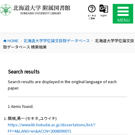
コ
ン
テ
よくある
English
ご質問
ン
ツ
へ
HOME
北海道大学学位論文目録データベース
北海道大学学位論文目
ス
home
chevron_right
chevron_right
録データベース 検索結果
キ
ッ
プ
Search results
Search results are displayed in the origlnal language of each
paper.
1 items found.
関根,勇一 (セキネ,ユウイチ)
https://www.lib.hokudai.ac.jp/dissertations/list/?
FF=4&LANG=en&ACCN=2008090071