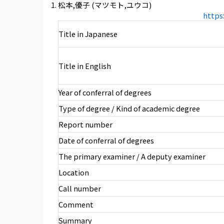
松本,優子 (マツモト,ユウコ)
https
Title in Japanese
Title in English
Year of conferral of degrees
Type of degree / Kind of academic degree
Report number
Date of conferral of degrees
The primary examiner / A deputy examiner
Location
Call number
Comment
Summary