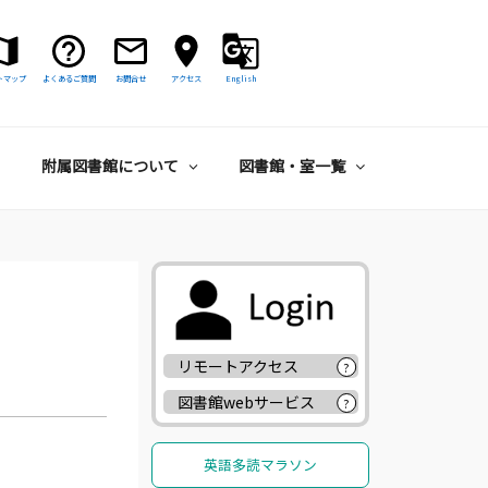
トマップ
よくあるご質問
お問合せ
アクセス
English
附属図書館について
図書館・室一覧
リモートアクセス
?
図書館webサービス
?
英語多読マラソン