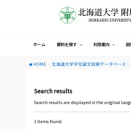
コ
ン
テ
ン
ツ
へ
ス
ホーム
資料を探す
利用案内
図
キ
ッ
プ
HOME
北海道大学学位論文目録データベース
home
chevron_right
chevron_right
Search results
Search results are displayed in the origlnal lang
1 items found.