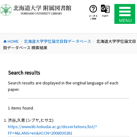
コ
ン
テ
よくある
English
ご質問
ン
ツ
へ
HOME
北海道大学学位論文目録データベース
北海道大学学位論文目
ス
home
chevron_right
chevron_right
録データベース 検索結果
キ
ッ
プ
Search results
Search results are displayed in the origlnal language of each
paper.
1 items found.
渋谷,久恵 (シブヤ,ヒサエ)
https://www.lib.hokudai.ac.jp/dissertations/list/?
FF=4&LANG=en&ACCN=2008030261