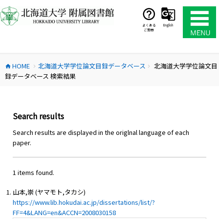
コ
ン
テ
よくある
English
ご質問
ン
ツ
へ
HOME
北海道大学学位論文目録データベース
北海道大学学位論文目
ス
home
chevron_right
chevron_right
録データベース 検索結果
キ
ッ
プ
Search results
Search results are displayed in the origlnal language of each
paper.
1 items found.
山本,崇 (ヤマモト,タカシ)
https://www.lib.hokudai.ac.jp/dissertations/list/?
FF=4&LANG=en&ACCN=2008030158