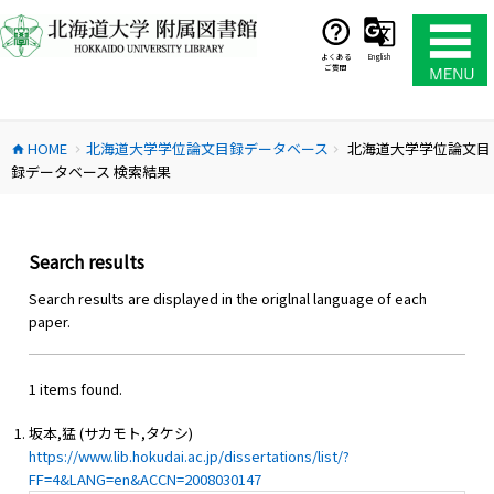
コ
ン
テ
よくある
English
ご質問
ン
ツ
へ
HOME
北海道大学学位論文目録データベース
北海道大学学位論文目
ス
home
chevron_right
chevron_right
録データベース 検索結果
キ
ッ
プ
Search results
Search results are displayed in the origlnal language of each
paper.
1 items found.
坂本,猛 (サカモト,タケシ)
https://www.lib.hokudai.ac.jp/dissertations/list/?
FF=4&LANG=en&ACCN=2008030147