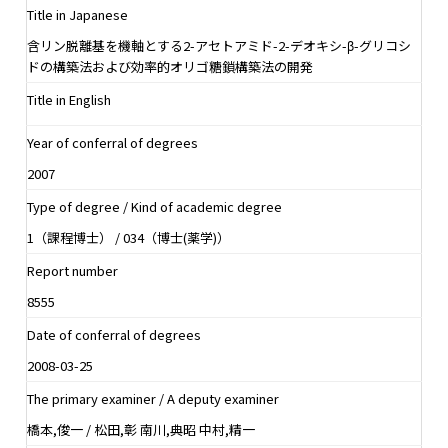
Title in Japanese
含リン脱離基を機軸とする2-アセトアミド-2-デオキシ-β-グリコシ
ドの構築法および効率的オリゴ糖鎖構築法の開発
Title in English
Year of conferral of degrees
2007
Type of degree / Kind of academic degree
1（課程博士） / 034（博士(薬学)）
Report number
8555
Date of conferral of degrees
2008-03-25
The primary examiner / A deputy examiner
橋本,俊一 / 松田,彰 南川,典昭 中村,精一