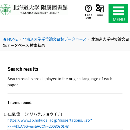
コ
ン
テ
よくある
English
ご質問
ン
ツ
へ
HOME
北海道大学学位論文目録データベース
北海道大学学位論文目
ス
home
chevron_right
chevron_right
録データベース 検索結果
キ
ッ
プ
Search results
Search results are displayed in the origlnal language of each
paper.
1 items found.
在原,僚一 (アリハラ,リョウイチ)
https://www.lib.hokudai.ac.jp/dissertations/list/?
FF=4&LANG=en&ACCN=2008030143