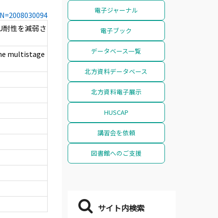
電子ジャーナル
CCN=2008030094
U耐性を減弱さ
電子ブック
データベース一覧
the multistage
北方資料データベース
北方資料電子展示
HUSCAP
講習会を依頼
図書館へのご支援
サイト内検索