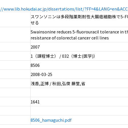
://www.lib.hokudai.ac.jp/dissertations/list/?FF=4&LANG=en&A
スワンソニンは多段階薬剤耐性大腸癌細胞株で5-F
せる
Swainsonine reduces 5-fluorouracil tolerance in 
resistance of colorectal cancer cell lines
2007
1（課程博士） / 032（博士(医学)）
8506
2008-03-25
浅香,正博 / 秋田,弘俊 藤堂,省
1641
8506_hamaguchi.pdf