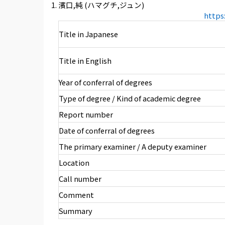
濱口,純 (ハマグチ,ジュン)
https
Title in Japanese
Title in English
Year of conferral of degrees
Type of degree / Kind of academic degree
Report number
Date of conferral of degrees
The primary examiner / A deputy examiner
Location
Call number
Comment
Summary