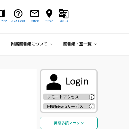
トマップ
よくあるご質問
お問合せ
アクセス
English
附属図書館について
図書館・室一覧
リモートアクセス
?
図書館webサービス
?
英語多読マラソン