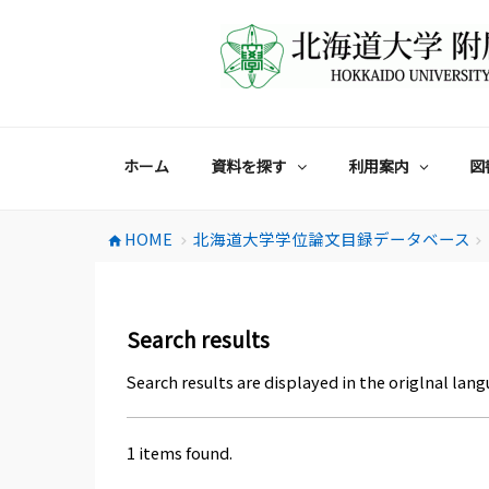
コ
ン
テ
ン
ツ
へ
ス
ホーム
資料を探す
利用案内
図
キ
ッ
プ
HOME
北海道大学学位論文目録データベース
home
chevron_right
chevron_right
Search results
Search results are displayed in the origlnal lang
1 items found.