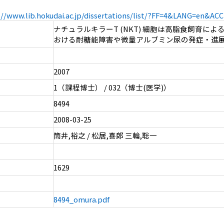
://www.lib.hokudai.ac.jp/dissertations/list/?FF=4&LANG=en&A
ナチュラルキラーT (NKT) 細胞は高脂食飼育によ
おける耐糖能障害や微量アルブミン尿の発症・進
2007
1（課程博士） / 032（博士(医学)）
8494
2008-03-25
筒井,裕之 / 松居,喜郎 三輪,聡一
1629
8494_omura.pdf