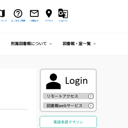
トマップ
よくあるご質問
お問合せ
アクセス
English
附属図書館について
図書館・室一覧
リモートアクセス
?
図書館webサービス
?
英語多読マラソン