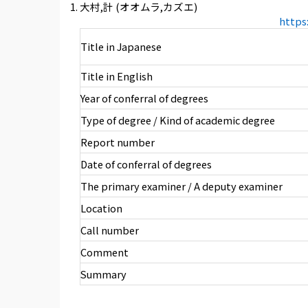
大村,計 (オオムラ,カズエ)
https
Title in Japanese
Title in English
Year of conferral of degrees
Type of degree / Kind of academic degree
Report number
Date of conferral of degrees
The primary examiner / A deputy examiner
Location
Call number
Comment
Summary