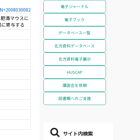
電子ジャーナル
CCN=2008030082
る肥満マウスに
電子ブック
展に寄与する
データベース一覧
北方資料データベース
北方資料電子展示
HUSCAP
講習会を依頼
図書館へのご支援
サイト内検索