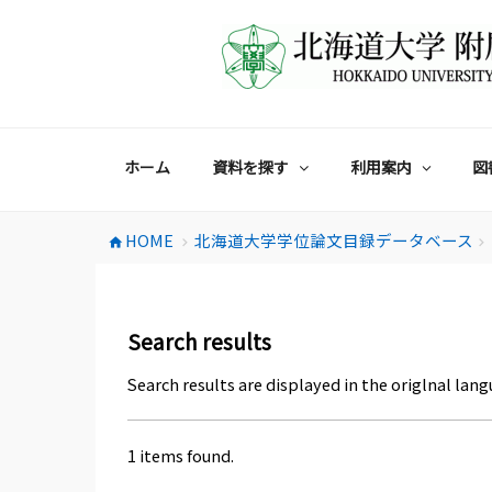
コ
ン
テ
ン
ツ
へ
ス
ホーム
資料を探す
利用案内
図
キ
ッ
プ
HOME
北海道大学学位論文目録データベース
home
chevron_right
chevron_right
Search results
Search results are displayed in the origlnal lang
1 items found.