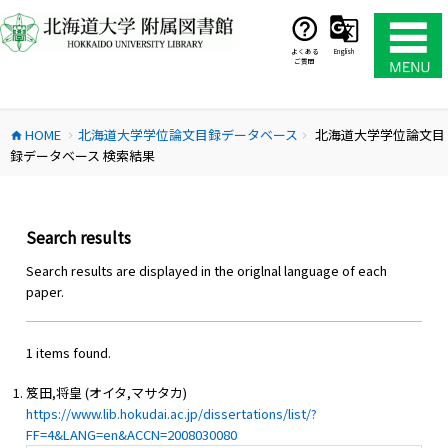
コ
ン
テ
よくある
English
ご質問
ン
ツ
へ
HOME
北海道大学学位論文目録データベース
北海道大学学位論文目
ス
home
chevron_right
chevron_right
録データベース 検索結果
キ
ッ
プ
Search results
Search results are displayed in the origlnal language of each
paper.
1 items found.
笈田,将皇 (オイタ,マサタカ)
https://www.lib.hokudai.ac.jp/dissertations/list/?
FF=4&LANG=en&ACCN=2008030080