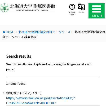
コ
ン
テ
よくある
English
ご質問
ン
ツ
へ
HOME
北海道大学学位論文目録データベース
北海道大学学位論文目
ス
home
chevron_right
chevron_right
録データベース 検索結果
キ
ッ
プ
Search results
Search results are displayed in the origlnal language of each
paper.
1 items found.
水野,優子 (ミズノ,ユウコ)
https://www.lib.hokudai.ac.jp/dissertations/list/?
FF=4&LANG=en&ACCN=2008030017