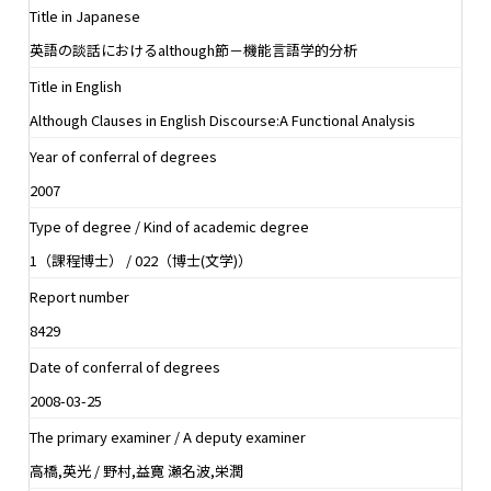
Title in Japanese
英語の談話におけるalthough節－機能言語学的分析
Title in English
Although Clauses in English Discourse:A Functional Analysis
Year of conferral of degrees
2007
Type of degree / Kind of academic degree
1（課程博士） / 022（博士(文学)）
Report number
8429
Date of conferral of degrees
2008-03-25
The primary examiner / A deputy examiner
高橋,英光 / 野村,益寛 瀬名波,栄潤