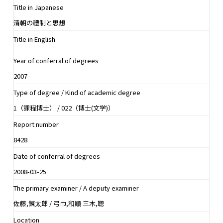
Title in Japanese
清朝の禮制と思想
Title in English
Year of conferral of degrees
2007
Type of degree / Kind of academic degree
1（課程博士） / 022（博士(文学)）
Report number
8428
Date of conferral of degrees
2008-03-25
The primary examiner / A deputy examiner
佐藤,錬太郎 / 弓巾,和順 三木,聰
Location