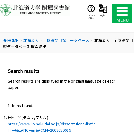
コ
ン
テ
よくある
English
ご質問
ン
ツ
へ
HOME
北海道大学学位論文目録データベース
北海道大学学位論文目
ス
home
chevron_right
chevron_right
録データベース 検索結果
キ
ッ
プ
Search results
Search results are displayed in the origlnal language of each
paper.
1 items found.
田村,将 (タムラ,マサル)
https://www.lib.hokudai.ac.jp/dissertations/list/?
FF=4&LANG=en&ACCN=2008030016