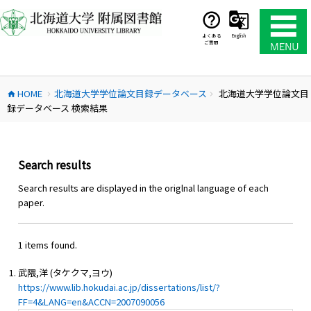
コ
ン
テ
よくある
English
ご質問
ン
ツ
へ
HOME
北海道大学学位論文目録データベース
北海道大学学位論文目
ス
home
chevron_right
chevron_right
録データベース 検索結果
キ
ッ
プ
Search results
Search results are displayed in the origlnal language of each
paper.
1 items found.
武隈,洋 (タケクマ,ヨウ)
https://www.lib.hokudai.ac.jp/dissertations/list/?
FF=4&LANG=en&ACCN=2007090056