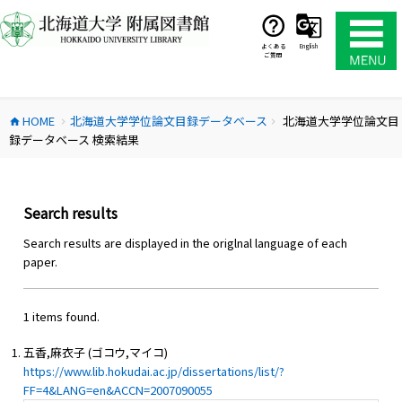
コ
ン
テ
よくある
English
ご質問
ン
ツ
へ
HOME
北海道大学学位論文目録データベース
北海道大学学位論文目
ス
home
chevron_right
chevron_right
録データベース 検索結果
キ
ッ
プ
Search results
Search results are displayed in the origlnal language of each
paper.
1 items found.
五香,麻衣子 (ゴコウ,マイコ)
https://www.lib.hokudai.ac.jp/dissertations/list/?
FF=4&LANG=en&ACCN=2007090055