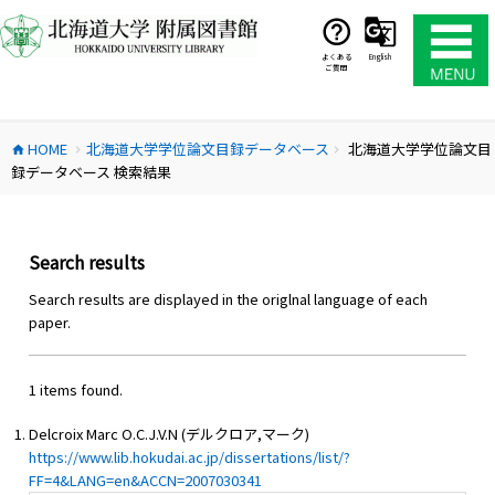
コ
ン
テ
よくある
English
ご質問
ン
ツ
へ
HOME
北海道大学学位論文目録データベース
北海道大学学位論文目
ス
home
chevron_right
chevron_right
録データベース 検索結果
キ
ッ
プ
Search results
Search results are displayed in the origlnal language of each
paper.
1 items found.
Delcroix Marc O.C.J.V.N (デルクロア,マーク)
https://www.lib.hokudai.ac.jp/dissertations/list/?
FF=4&LANG=en&ACCN=2007030341