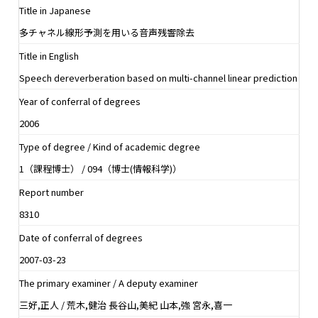
Title in Japanese
多チャネル線形予測を用いる音声残響除去
Title in English
Speech dereverberation based on multi-channel linear prediction
Year of conferral of degrees
2006
Type of degree / Kind of academic degree
1（課程博士） / 094（博士(情報科学)）
Report number
8310
Date of conferral of degrees
2007-03-23
The primary examiner / A deputy examiner
三好,正人 / 荒木,健治 長谷山,美紀 山本,強 宮永,喜一