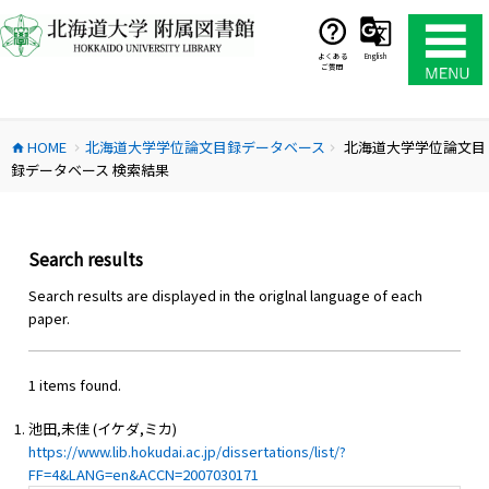
コ
ン
テ
よくある
English
ご質問
ン
ツ
へ
HOME
北海道大学学位論文目録データベース
北海道大学学位論文目
ス
home
chevron_right
chevron_right
録データベース 検索結果
キ
ッ
プ
Search results
Search results are displayed in the origlnal language of each
paper.
1 items found.
池田,未佳 (イケダ,ミカ)
https://www.lib.hokudai.ac.jp/dissertations/list/?
FF=4&LANG=en&ACCN=2007030171