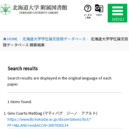
コ
ン
テ
よくある
English
ご質問
ン
ツ
へ
HOME
北海道大学学位論文目録データベース
北海道大学学位論文目
ス
home
chevron_right
chevron_right
録データベース 検索結果
キ
ッ
プ
Search results
Search results are displayed in the origlnal language of each
paper.
1 items found.
Gino Cuarto Matibag (マティバグ ジーノ クアルト)
https://www.lib.hokudai.ac.jp/dissertations/list/?
FF=4&LANG=en&ACCN=2007030134