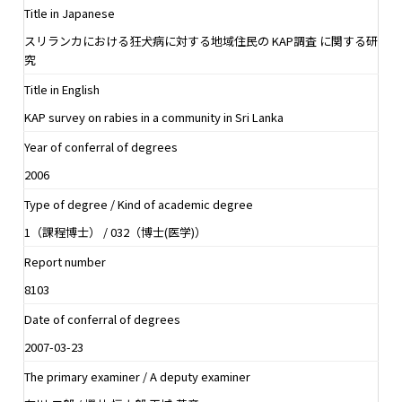
Title in Japanese
スリランカにおける狂犬病に対する地域住民の KAP調査 に関する研
究
Title in English
KAP survey on rabies in a community in Sri Lanka
Year of conferral of degrees
2006
Type of degree / Kind of academic degree
1（課程博士） / 032（博士(医学)）
Report number
8103
Date of conferral of degrees
2007-03-23
The primary examiner / A deputy examiner