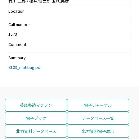
有川,二郎 / 櫻井,恒太郎 玉城,英彦
Location
Call number
1573
Comment
Summary
8103_matibag.pdf
英語多読マラソン
電子ジャーナル
電子ブック
データベース一覧
北方資料データベース
北方資料電子展示