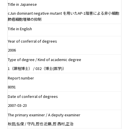
Title in Japanese
cJun dominant negative mutant を用いたAP-1阻害による非小細胞
肺癌細胞増殖の抑制
Title in English
Year of conferral of degrees
2006
Type of degree / Kind of academic degree
1（課程博士） / 032（博士(医学)）
Report number
8091
Date of conferral of degrees
2007-03-23
The primary examiner / A deputy examiner
秋田,弘俊 / 守内,哲也 近藤,哲 西村,正治