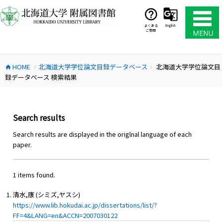
コ
ン
テ
よくある
English
ご質問
ン
ツ
へ
HOME
北海道大学学位論文目録データベース
北海道大学学位論文目
ス
home
chevron_right
chevron_right
録データベース 検索結果
キ
ッ
プ
Search results
Search results are displayed in the origlnal language of each
paper.
1 items found.
清水,康 (シミズ,ヤスシ)
https://www.lib.hokudai.ac.jp/dissertations/list/?
FF=4&LANG=en&ACCN=2007030122