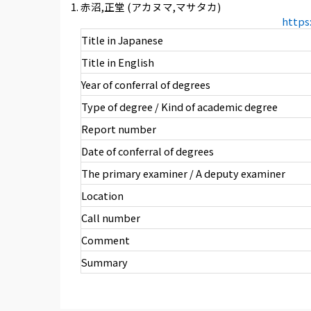
赤沼,正堂 (アカヌマ,マサタカ)
https
Title in Japanese
Title in English
Year of conferral of degrees
Type of degree / Kind of academic degree
Report number
Date of conferral of degrees
The primary examiner / A deputy examiner
Location
Call number
Comment
Summary