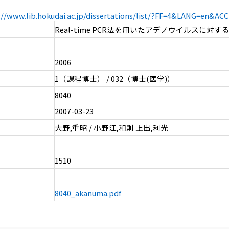
://www.lib.hokudai.ac.jp/dissertations/list/?FF=4&LANG=en&A
Real-time PCR法を用いたアデノウイルスに対
2006
1（課程博士） / 032（博士(医学)）
8040
2007-03-23
大野,重昭 / 小野江,和則 上出,利光
1510
8040_akanuma.pdf