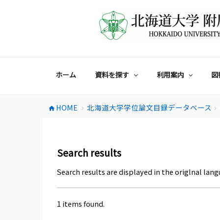
コ
ン
テ
ン
ツ
へ
ス
ホーム
資料を探す
利用案内
図
キ
ッ
プ
HOME
北海道大学学位論文目録データベース
home
chevron_right
chevron_right
Search results
Search results are displayed in the origlnal lang
1 items found.