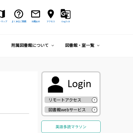
トマップ
よくあるご質問
お問合せ
アクセス
English
附属図書館について
図書館・室一覧
リモートアクセス
?
図書館webサービス
?
英語多読マラソン