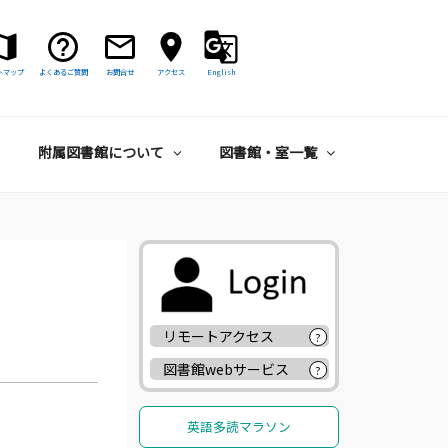
トマップ
よくあるご質問
お問合せ
アクセス
English
附属図書館について
図書館・室一覧
リモートアクセス
?
図書館webサービス
?
英語多読マラソン