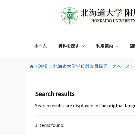
コ
ン
テ
ン
ツ
へ
ス
ホーム
資料を探す
利用案内
図
キ
ッ
プ
HOME
北海道大学学位論文目録データベース
home
chevron_right
chevron_right
Search results
Search results are displayed in the origlnal lang
1 items found.