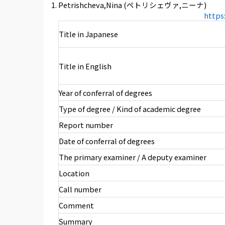
Petrishcheva,Nina (ペトリシェヴァ,ニーナ)
https
Title in Japanese
Title in English
Year of conferral of degrees
Type of degree / Kind of academic degree
Report number
Date of conferral of degrees
The primary examiner / A deputy examiner
Location
Call number
Comment
Summary