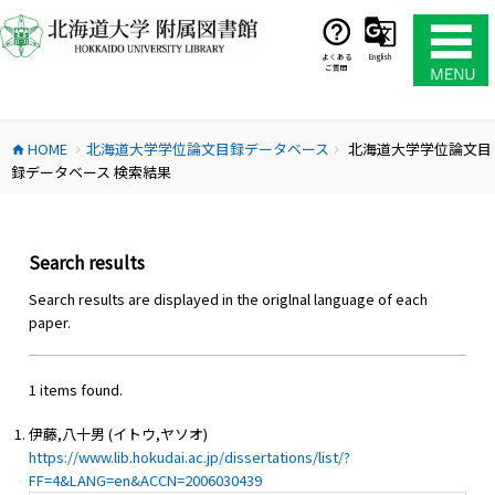
コ
ン
テ
よくある
English
ご質問
ン
ツ
へ
HOME
北海道大学学位論文目録データベース
北海道大学学位論文目
ス
home
chevron_right
chevron_right
録データベース 検索結果
キ
ッ
プ
Search results
Search results are displayed in the origlnal language of each
paper.
1 items found.
伊藤,八十男 (イトウ,ヤソオ)
https://www.lib.hokudai.ac.jp/dissertations/list/?
FF=4&LANG=en&ACCN=2006030439