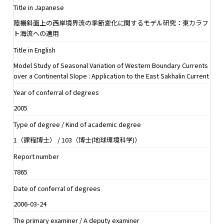
Title in Japanese
陸棚斜面上の西岸境界流の季節変化に関するモデル研究：東カラフ
ト海流への適用
Title in English
Model Study of Seasonal Variation of Western Boundary Currents
over a Continental Slope : Application to the East Sakhalin Current
Year of conferral of degrees
2005
Type of degree / Kind of academic degree
1（課程博士） / 103（博士(地球環境科学)）
Report number
7865
Date of conferral of degrees
2006-03-24
The primary examiner / A deputy examiner