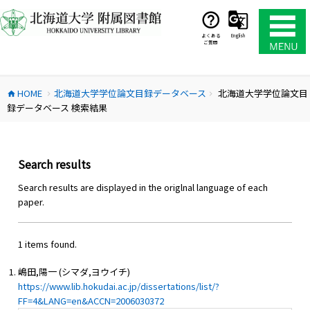
コ
ン
テ
よくある
English
ご質問
ン
ツ
へ
HOME
北海道大学学位論文目録データベース
北海道大学学位論文目
ス
home
chevron_right
chevron_right
録データベース 検索結果
キ
ッ
プ
Search results
Search results are displayed in the origlnal language of each
paper.
1 items found.
嶋田,陽一 (シマダ,ヨウイチ)
https://www.lib.hokudai.ac.jp/dissertations/list/?
FF=4&LANG=en&ACCN=2006030372