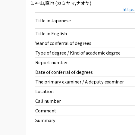
神山,直也 (カミヤマ,ナオヤ)
https
Title in Japanese
Title in English
Year of conferral of degrees
Type of degree / Kind of academic degree
Report number
Date of conferral of degrees
The primary examiner / A deputy examiner
Location
Call number
Comment
Summary