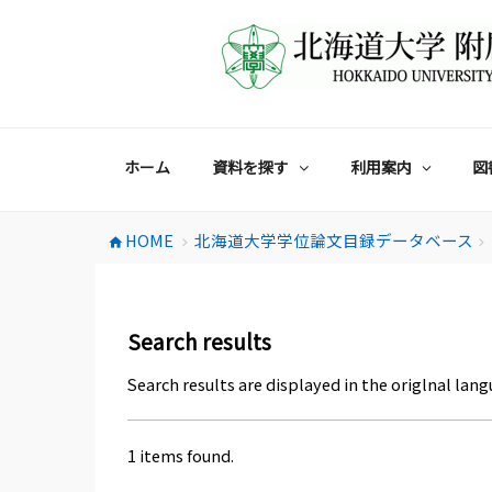
コ
ン
テ
ン
ツ
へ
ス
ホーム
資料を探す
利用案内
図
キ
ッ
プ
HOME
北海道大学学位論文目録データベース
home
chevron_right
chevron_right
Search results
Search results are displayed in the origlnal lang
1 items found.