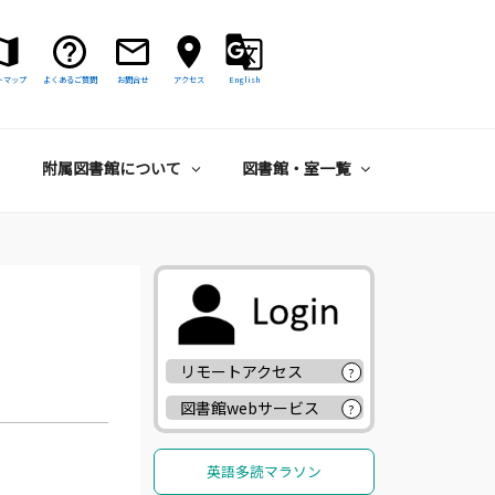
トマップ
よくあるご質問
お問合せ
アクセス
English
附属図書館について
図書館・室一覧
リモートアクセス
?
図書館webサービス
?
英語多読マラソン