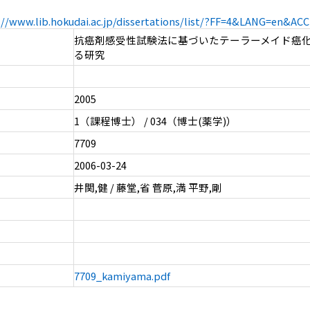
://www.lib.hokudai.ac.jp/dissertations/list/?FF=4&LANG=en&A
抗癌剤感受性試験法に基づいたテーラーメイド癌
る研究
2005
1（課程博士） / 034（博士(薬学)）
7709
2006-03-24
井関,健 / 藤堂,省 菅原,満 平野,剛
7709_kamiyama.pdf