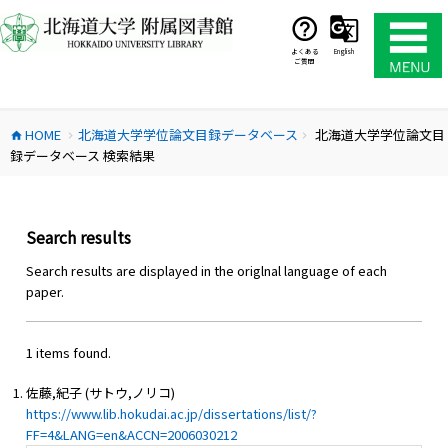
コ
ン
テ
よくある
English
ご質問
ン
ツ
へ
HOME
北海道大学学位論文目録データベース
北海道大学学位論文目
ス
home
chevron_right
chevron_right
録データベース 検索結果
キ
ッ
プ
Search results
Search results are displayed in the origlnal language of each
paper.
1 items found.
佐藤,紀子 (サトウ,ノリコ)
https://www.lib.hokudai.ac.jp/dissertations/list/?
FF=4&LANG=en&ACCN=2006030212