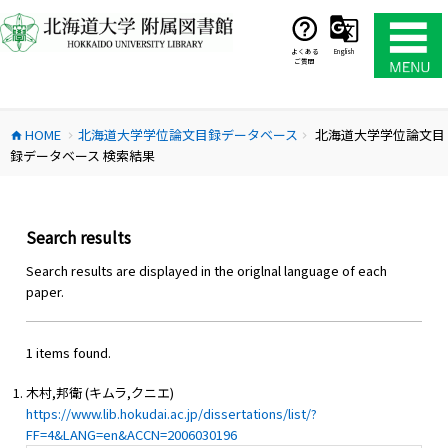
コ
ン
テ
よくある
English
ご質問
ン
ツ
へ
HOME
北海道大学学位論文目録データベース
北海道大学学位論文目
ス
home
chevron_right
chevron_right
録データベース 検索結果
キ
ッ
プ
Search results
Search results are displayed in the origlnal language of each
paper.
1 items found.
木村,邦衛 (キムラ,クニエ)
https://www.lib.hokudai.ac.jp/dissertations/list/?
FF=4&LANG=en&ACCN=2006030196