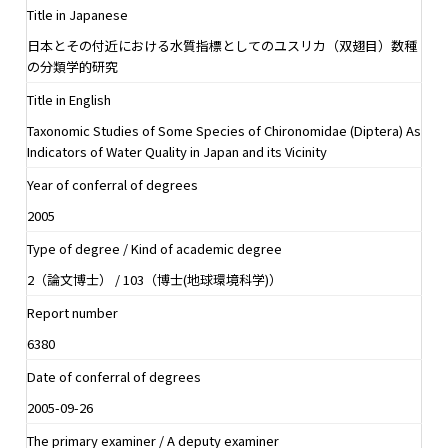
Title in Japanese
日本とその付近における水質指標としてのユスリカ（双翅目）数種
の分類学的研究
Title in English
Taxonomic Studies of Some Species of Chironomidae (Diptera) As
Indicators of Water Quality in Japan and its Vicinity
Year of conferral of degrees
2005
Type of degree / Kind of academic degree
2（論文博士） / 103（博士(地球環境科学)）
Report number
6380
Date of conferral of degrees
2005-09-26
The primary examiner / A deputy examiner