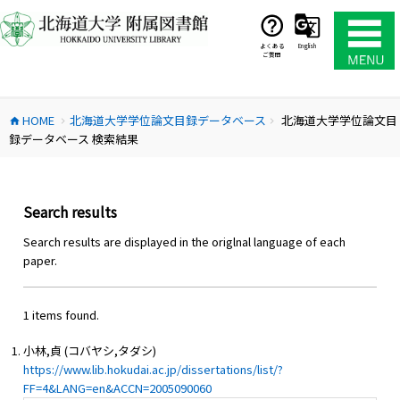
コ
ン
テ
よくある
English
ご質問
ン
ツ
へ
HOME
北海道大学学位論文目録データベース
北海道大学学位論文目
ス
home
chevron_right
chevron_right
録データベース 検索結果
キ
ッ
プ
Search results
Search results are displayed in the origlnal language of each
paper.
1 items found.
小林,貞 (コバヤシ,タダシ)
https://www.lib.hokudai.ac.jp/dissertations/list/?
FF=4&LANG=en&ACCN=2005090060