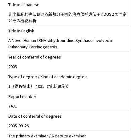
Title in Japanese
非小細胞肺癌における新規分子標的治療候補遺伝子 hDUS2 の同定
とその機能解析
Title in English
A Novel Human tRNA-dihydrouridine Synthase Involved in
Pulmonary Carcinogenesis
Year of conferral of degrees
2005
Type of degree / Kind of academic degree
1（課程博士） / 032（博士(医学)）
Report number
7431
Date of conferral of degrees
2005-09-26
The primary examiner / A deputy examiner