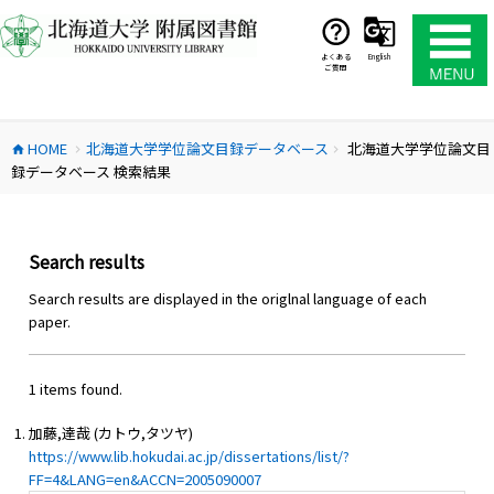
コ
ン
テ
よくある
English
ご質問
ン
ツ
へ
HOME
北海道大学学位論文目録データベース
北海道大学学位論文目
ス
home
chevron_right
chevron_right
録データベース 検索結果
キ
ッ
プ
Search results
Search results are displayed in the origlnal language of each
paper.
1 items found.
加藤,達哉 (カトウ,タツヤ)
https://www.lib.hokudai.ac.jp/dissertations/list/?
FF=4&LANG=en&ACCN=2005090007